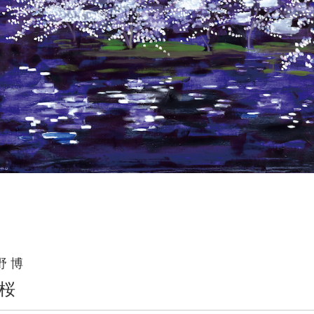
野 博
桜