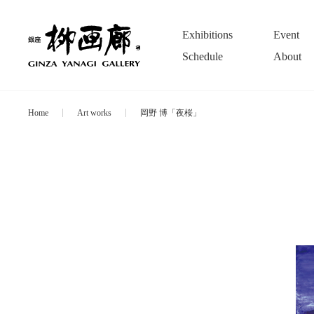
Exhibitions
Event
Schedule
About
Home
Art works
岡野 博「夜桜」