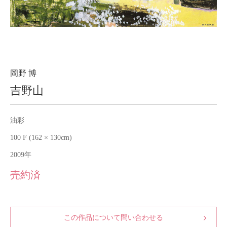
About
会社案内
Blog
ブログ
Contact
お問い合わせ
岡野 博
吉野山
Purchase assessment
査定・買取
油彩
100 F (162 × 130cm)
2009年
売約済
この作品について問い合わせる