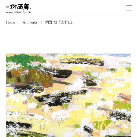
Home
Art works
岡野 博「吉野山」
Exhibitions
展覧会
Event
イベント
Artists
作家
Art works
作品一覧
Catalog
カタログ
Schedule
スケジュール