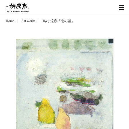
Home
Art works
島村 達彦「南の話」
Exhibitions
展覧会
Event
イベント
Artists
作家
Art works
作品一覧
Catalog
カタログ
Schedule
スケジュール