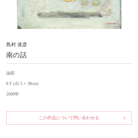
About
会社案内
Blog
ブログ
Contact
お問い合わせ
島村 達彦
南の話
Purchase assessment
査定・買取
油彩
8 F (45.5 × 38cm)
2008年
この作品について問い合わせる