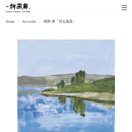
Home
Art works
岡野 博「写る風景」
Exhibitions
展覧会
Event
イベント
Artists
作家
Art works
作品一覧
Catalog
カタログ
Schedule
スケジュール