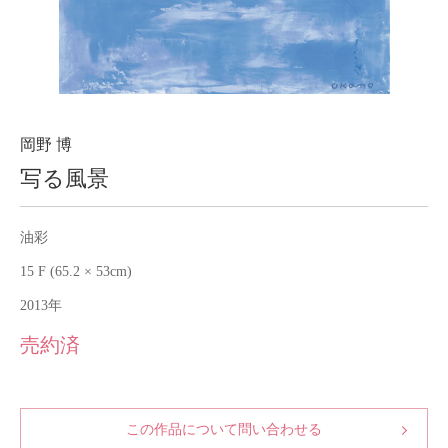
About
会社案内
Blog
ブログ
Contact
お問い合わせ
岡野 博
写る風景
Purchase assessment
査定・買取
油彩
15 F (65.2 × 53cm)
2013年
売約済
この作品について問い合わせる