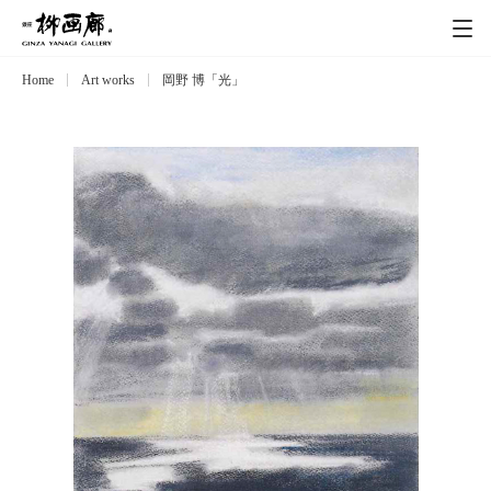
Home
Art works
岡野 博「光」
Exhibitions
展覧会
Event
イベント
Artists
作家
Art works
作品一覧
Catalog
カタログ
Schedule
スケジュール