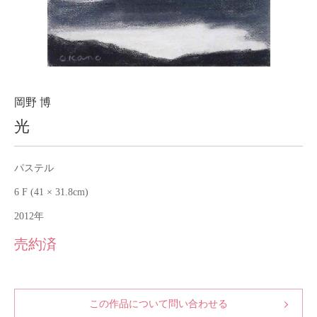
About
会社案内
Blog
ブログ
Contact
お問い合わせ
岡野 博
光
Purchase assessment
査定・買取
パステル
6 F (41 × 31.8cm)
2012年
売約済
この作品について問い合わせる