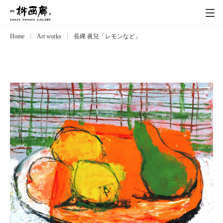
Home
Art works
長縄 眞兒「レモンなど」
Exhibitions
展覧会
Event
イベント
Artists
作家
Art works
作品一覧
Catalog
カタログ
Schedule
スケジュール