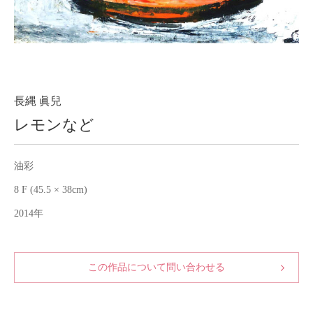
About
会社案内
Blog
ブログ
Contact
お問い合わせ
長縄 眞兒
レモンなど
Purchase assessment
査定・買取
油彩
8 F (45.5 × 38cm)
2014年
この作品について問い合わせる