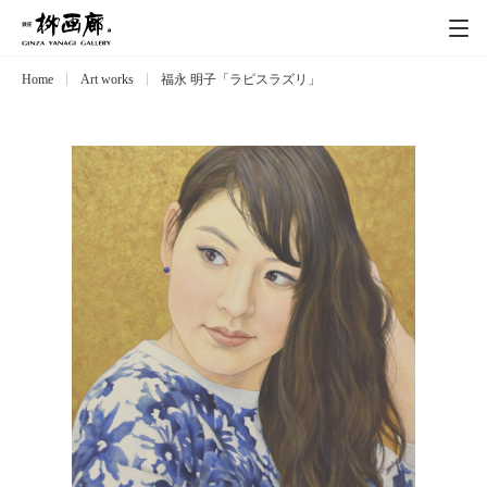
Home
Art works
福永 明子「ラピスラズリ」
Exhibitions
展覧会
Event
イベント
Artists
作家
Art works
作品一覧
Catalog
カタログ
Schedule
スケジュール