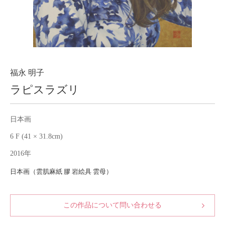
About
会社案内
Blog
ブログ
Contact
お問い合わせ
福永 明子
ラピスラズリ
Purchase assessment
査定・買取
日本画
6 F (41 × 31.8cm)
2016年
日本画（雲肌麻紙 膠 岩絵具 雲母）
この作品について問い合わせる