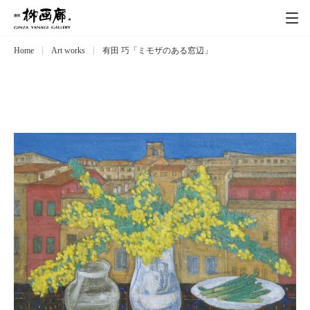
Home
Art works
有田 巧「ミモザのある窓辺」
Exhibitions
展覧会
Event
イベント
Artists
作家
Art works
作品一覧
Catalog
カタログ
Schedule
スケジュール