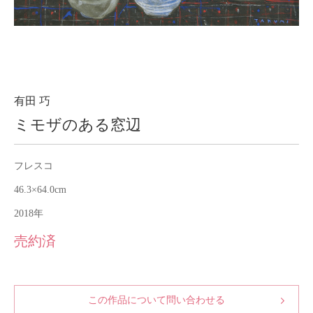
About
会社案内
Blog
ブログ
Contact
お問い合わせ
有田 巧
ミモザのある窓辺
Purchase assessment
査定・買取
フレスコ
46.3×64.0cm
2018年
売約済
この作品について問い合わせる