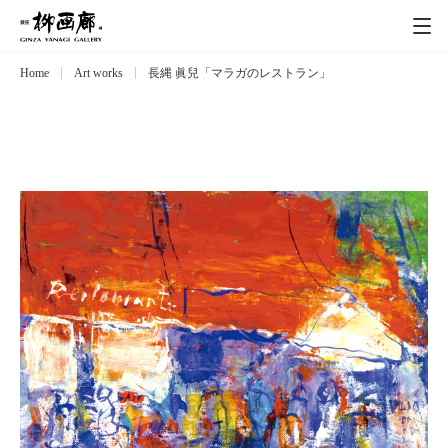
Home
Art works
長縄 眞兒「マラガのレストラン」
Exhibitions
展覧会
Event
イベント
Artists
作家
Art works
作品一覧
Catalog
カタログ
Schedule
スケジュール