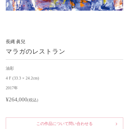
About
会社案内
Blog
ブログ
Contact
お問い合わせ
長縄 眞兒
マラガのレストラン
Purchase assessment
査定・買取
油彩
4 F (33.3 × 24.2cm)
2017年
¥264,000
(税込)
この作品について問い合わせる