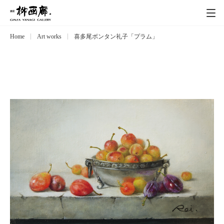
Home
Art works
喜多尾ボンタン礼子「プラム」
Exhibitions
展覧会
Event
イベント
Artists
作家
Art works
作品一覧
Catalog
カタログ
Schedule
スケジュール