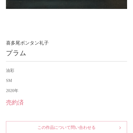
About
会社案内
Blog
ブログ
Contact
お問い合わせ
喜多尾ボンタン礼子
プラム
Purchase assessment
査定・買取
油彩
SM
2020年
売約済
この作品について問い合わせる