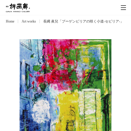
Home
Art works
長縄 眞兒「ブーゲンビリアの咲く小道-セビリア-」
Exhibitions
展覧会
Event
イベント
Artists
作家
Art works
作品一覧
Catalog
カタログ
Schedule
スケジュール