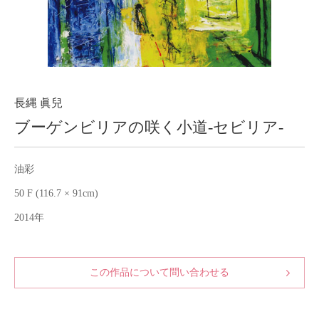
About
会社案内
Blog
ブログ
Contact
お問い合わせ
長縄 眞兒
ブーゲンビリアの咲く小道-セビリア-
Purchase assessment
査定・買取
油彩
50 F (116.7 × 91cm)
2014年
この作品について問い合わせる