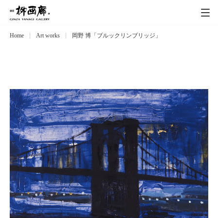
Home
Art works
岡野 博「ブルックリンブリッジ」
Exhibitions
展覧会
Event
イベント
Artists
作家
Art works
作品一覧
Catalog
カタログ
Schedule
スケジュール