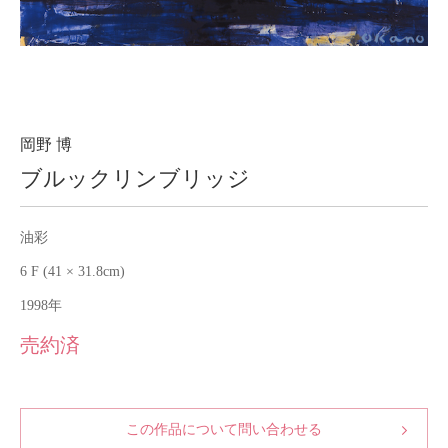
About
会社案内
Blog
ブログ
Contact
お問い合わせ
岡野 博
ブルックリンブリッジ
Purchase assessment
査定・買取
油彩
6 F (41 × 31.8cm)
1998年
売約済
この作品について問い合わせる