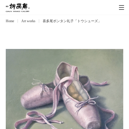
Home
Art works
喜多尾ボンタン礼子「トウシューズ」
Exhibitions
展覧会
Event
イベント
Artists
作家
Art works
作品一覧
Catalog
カタログ
Schedule
スケジュール