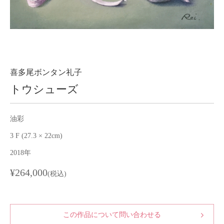
About
会社案内
Blog
ブログ
Contact
お問い合わせ
喜多尾ボンタン礼子
トウシューズ
Purchase assessment
査定・買取
油彩
3 F (27.3 × 22cm)
2018年
¥264,000
(税込)
この作品について問い合わせる