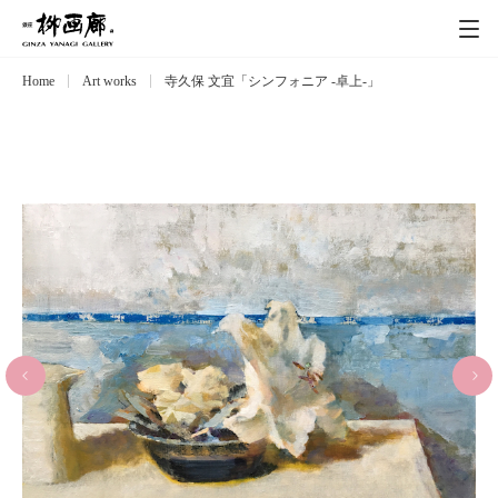
Home
Art works
寺久保 文宜「シンフォニア -卓上-」
Exhibitions
展覧会
Event
イベント
Artists
作家
Art works
作品一覧
Catalog
カタログ
Schedule
スケジュール