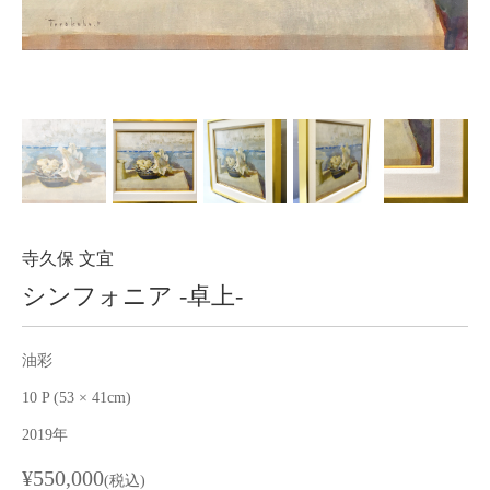
About
会社案内
Blog
ブログ
Contact
お問い合わせ
Purchase assessment
査定・買取
寺久保 文宜
シンフォニア -卓上-
油彩
10 P (53 × 41cm)
2019年
¥550,000
(税込)