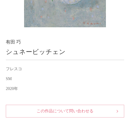
About
会社案内
Blog
ブログ
Contact
お問い合わせ
有田 巧
シュネービッチェン
Purchase assessment
査定・買取
フレスコ
SM
2020年
この作品について問い合わせる