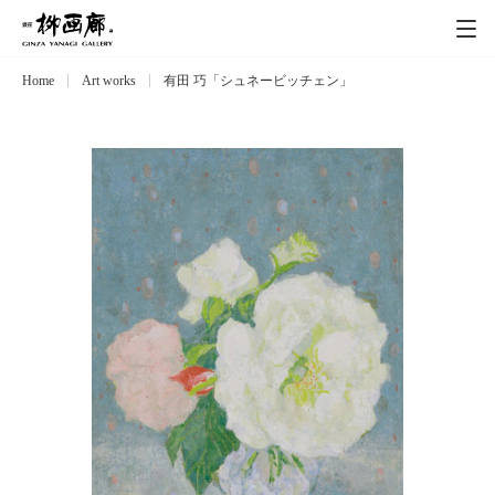
Home
Art works
有田 巧「シュネービッチェン」
Exhibitions
展覧会
Event
イベント
Artists
作家
Art works
作品一覧
Catalog
カタログ
Schedule
スケジュール