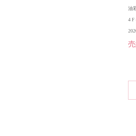
油
4 F
20
売