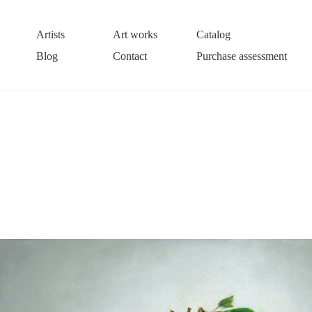
Artists
Art works
Catalog
Blog
Contact
Purchase assessment
」