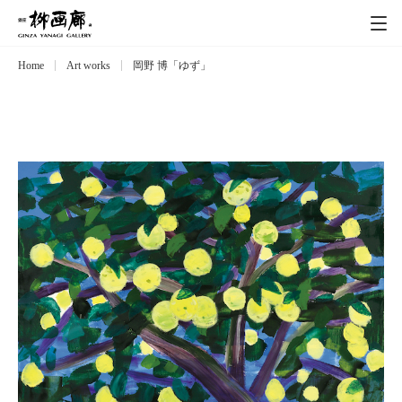
Home
Art works
岡野 博「ゆず」
Exhibitions
展覧会
Event
イベント
Artists
作家
Art works
作品一覧
Catalog
カタログ
Schedule
スケジュール