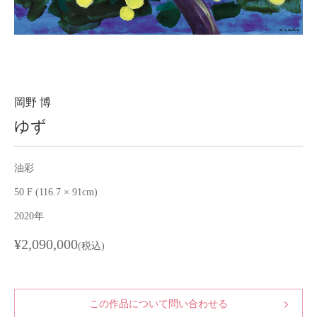
About
会社案内
Blog
ブログ
Contact
お問い合わせ
岡野 博
ゆず
Purchase assessment
査定・買取
油彩
50 F (116.7 × 91cm)
2020年
¥2,090,000
(税込)
この作品について問い合わせる