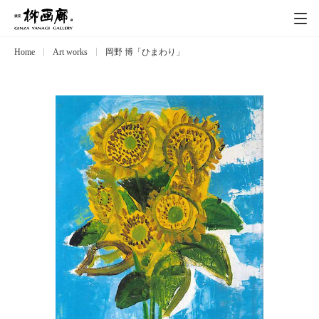
Home
Art works
岡野 博「ひまわり」
Exhibitions
展覧会
Event
イベント
Artists
作家
Art works
作品一覧
Catalog
カタログ
Schedule
スケジュール