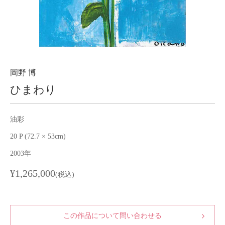
About
会社案内
Blog
ブログ
Contact
お問い合わせ
岡野 博
ひまわり
Purchase assessment
査定・買取
油彩
20 P (72.7 × 53cm)
2003年
¥1,265,000
(税込)
この作品について問い合わせる