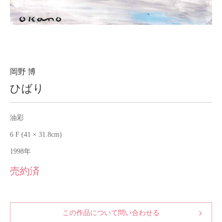
About
会社案内
Blog
ブログ
Contact
お問い合わせ
岡野 博
ひばり
Purchase assessment
査定・買取
油彩
6 F (41 × 31.8cm)
1998年
売約済
この作品について問い合わせる