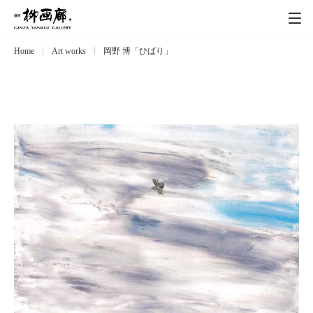
Home
Art works
岡野 博「ひばり」
Exhibitions
展覧会
Event
イベント
Artists
作家
Art works
作品一覧
Catalog
カタログ
Schedule
スケジュール