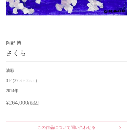
About
会社案内
Blog
ブログ
Contact
お問い合わせ
岡野 博
さくら
Purchase assessment
査定・買取
油彩
3 F (27.3 × 22cm)
2014年
¥264,000
(税込)
この作品について問い合わせる