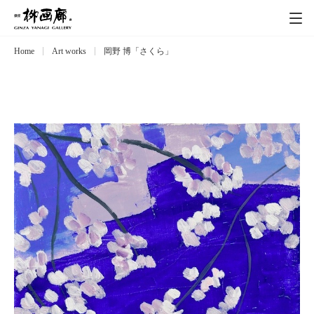
Home
Art works
岡野 博「さくら」
Exhibitions
展覧会
Event
イベント
Artists
作家
Art works
作品一覧
Catalog
カタログ
Schedule
スケジュール