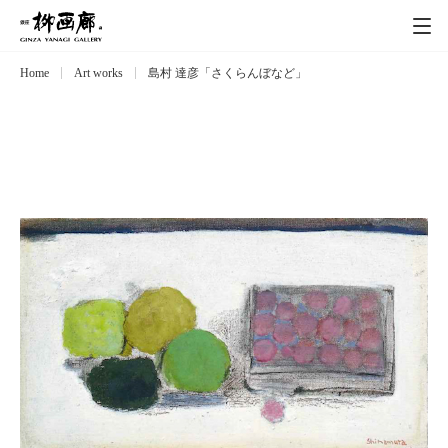
Home
Art works
島村 達彦「さくらんぼなど」
Exhibitions
展覧会
Event
イベント
Artists
作家
Art works
作品一覧
Catalog
カタログ
Schedule
スケジュール