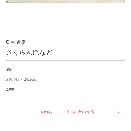
About
会社案内
Blog
ブログ
Contact
お問い合わせ
島村 達彦
さくらんぼなど
Purchase assessment
査定・買取
油彩
6 M (41 × 24.2cm)
2008年
この作品について問い合わせる