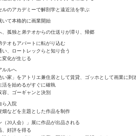
セルのアカデミーで解剖学と遠近法を学ぶ
就いて本格的に画業開始
へ、孤独と弟テオからの仕送りが滞り、帰郷
弟テオもアパートに転がり込む
通い、ロートレックらと知り合う
に変化が生じる
アルルへ
色い家」をアトリエ兼住居として賃貸、ゴッホとして画業に到
生活を始めるがすぐに確執
収容、ゴーギャンと決別
自ら入院
麦畑などを主題とした作品を制作
ン（20人会）」展に作品が出品される
品、好評を得る