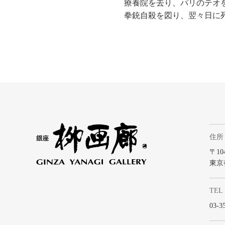
療養院を去り、パリのテオ
拳銃自殺を図り、翌々日に
住所
〒104
東京
TEL
03-3