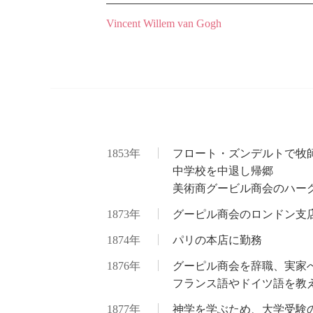
Vincent Willem van Gogh
1853年
フロート・ズンデルトで牧
中学校を中退し帰郷
美術商グービル商会のハー
1873年
グーピル商会のロンドン支
1874年
パリの本店に勤務
1876年
グーピル商会を辞職、実家
フランス語やドイツ語を教
1877年
神学を学ぶため、大学受験