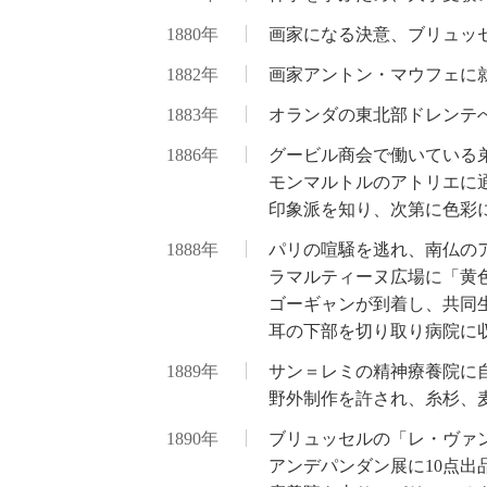
1880年
画家になる決意、ブリュッ
1882年
画家アントン・マウフェに
1883年
オランダの東北部ドレンテ
1886年
グービル商会で働いている
モンマルトルのアトリエに
印象派を知り、次第に色彩
1888年
パリの喧騒を逃れ、南仏の
ラマルティーヌ広場に「黄
ゴーギャンが到着し、共同
耳の下部を切り取り病院に
1889年
サン＝レミの精神療養院に
野外制作を許され、糸杉、
1890年
ブリュッセルの「レ・ヴァ
アンデパンダン展に10点出